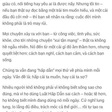
giàu có, nổi tiếng hay yêu ai là được nấy. Nhưng tôi tin –
nếu bạn thật sự đọc bằng một trái tim muốn hiểu, và một cái
đầu đủ cởi mở – thì bạn sẽ nhận ra rằng:
cuộc đời mình
không phải là trò may rủi
.
Mọi chuyện xảy ra với bạn – từ công việc, tình yêu, sức
khỏe, cho tới những chuyện “xui tận mạng” – thật ra không
hề ngẫu nhiên. Nó đến từ một cái gì đó âm thầm hơn, nhưng
quyết liệt hơn:
cách bạn nghĩ, cách bạn cảm, và cách bạn
sống
.
Chúng ta vẫn đang “hấp dẫn” mọi thứ về phía mình mỗi
ngày. Vấn đề là: hấp cái ta muốn, hay cái ta sợ?
Nhiều người khổ không phải vì không biết sống sao cho
đúng, mà vì
họ dùng Luật Hấp Dẫn sai cách
– hoặc tệ hơn,
họ không biết mình đang dùng nó mỗi ngày
. Cứ nghĩ lung
tung, lo lắng đủ điều, trách móc cả thế giới… rồi tự tạo ra