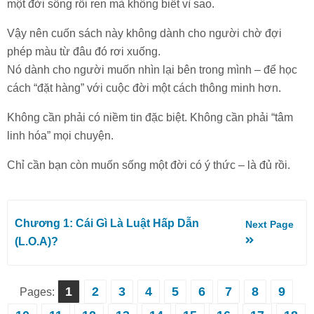
một đời sống rối ren mà không biết vì sao.
Vậy nên cuốn sách này không dành cho người chờ đợi
phép màu từ đâu đó rơi xuống.
Nó dành cho người muốn nhìn lại bên trong mình – để học
cách “đặt hàng” với cuộc đời một cách thông minh hơn.
Không cần phải có niềm tin đặc biệt. Không cần phải “tâm
linh hóa” mọi chuyện.
Chỉ cần bạn còn muốn sống một đời có ý thức – là đủ rồi.
Chương 1: Cái Gì Là Luật Hấp Dẫn
Next Page
(L.O.A)?
1
2
3
4
5
6
7
8
9
Pages: