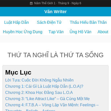
Năm Thế Giới 1 · Tháng 9 · Ngày 6
S
Văn Writer
k
Luật Hấp Dẫn
Sách Điện Tử
Thấu Hiểu Bản Thân
i
p
Huyền Học Ứng Dụng
Tạp Văn
Ủng Hộ Văn
About
t
o
c
THỨ TA NGHĨ LÀ THỨ TA SỐNG
o
n
t
Mục Lục
e
Lời Tựa: Cuộc Đời Không Ngẫu Nhiên
n
Chương 1: Cái Gì Là Luật Hấp Dẫn (L.O.A)?
t
Chương 2: Khoa Học Đằng Sau L.O.A
Chương 3: “Like Attract Like” – Gà Cùng Một Mẹ
Chương 4: F.T.B.A – Vòng Lặp Vận Mệnh: Feelings –