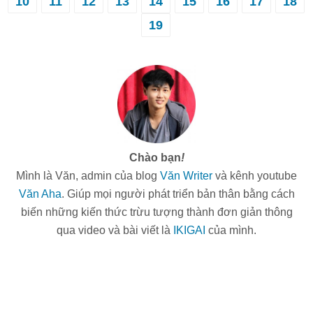
10
11
12
13
14
15
16
17
18
19
Chào bạn
!
Mình là Văn, admin của blog
Văn Writer
và kênh youtube
Văn Aha
. Giúp mọi người phát triển bản thân bằng cách
biến những kiến thức trừu tượng thành đơn giản thông
qua video và bài viết là
IKIGAI
của mình.