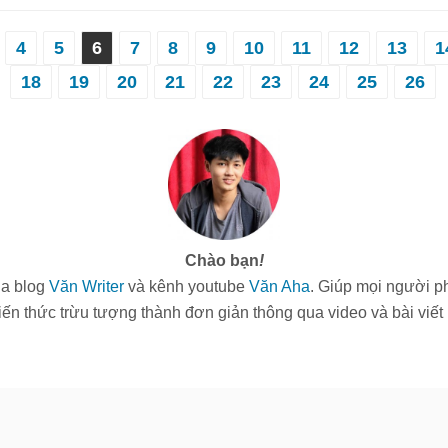
4
5
6
7
8
9
10
11
12
13
1
18
19
20
21
22
23
24
25
26
Chào bạn
!
ủa blog
Văn Writer
và kênh youtube
Văn Aha
. Giúp mọi người ph
ến thức trừu tượng thành đơn giản thông qua video và bài viết