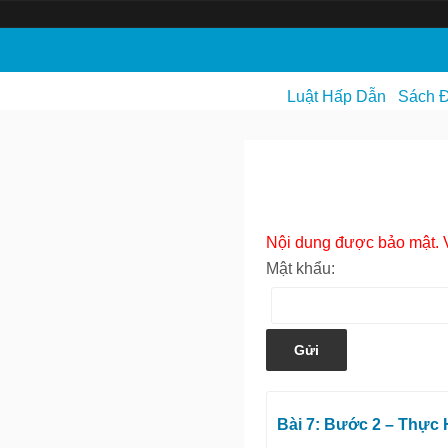
S
k
i
Luật Hấp Dẫn
Sách Đ
p
t
o
c
o
Nội dung được bảo mật. V
n
Mật khẩu:
t
e
n
t
Bài 7: Bước 2 – Thực