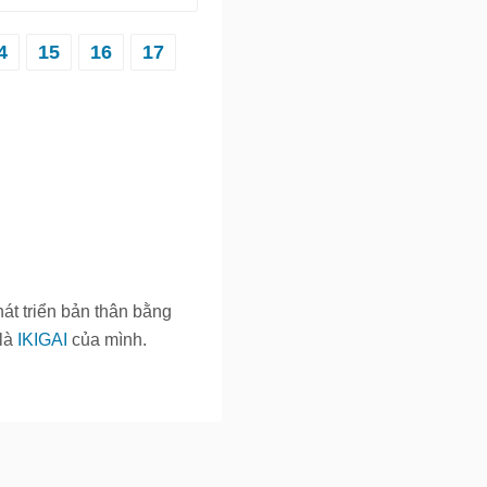
4
15
16
17
át triển bản thân bằng
 là
IKIGAI
của mình.