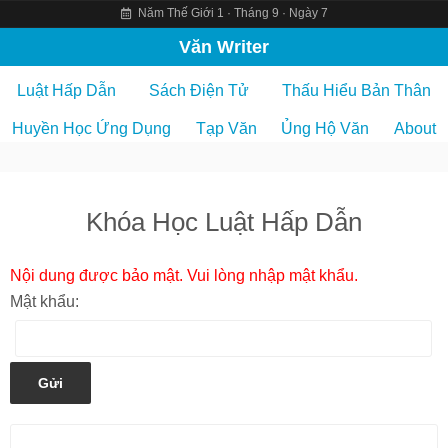
Năm Thế Giới 1 · Tháng 9 · Ngày 7
S
Văn Writer
k
Luật Hấp Dẫn
Sách Điện Tử
Thấu Hiểu Bản Thân
i
p
Huyền Học Ứng Dụng
Tạp Văn
Ủng Hộ Văn
About
t
o
c
Khóa Học Luật Hấp Dẫn
o
n
t
Nội dung được bảo mật. Vui lòng nhập mật khẩu.
e
Mật khẩu:
n
t