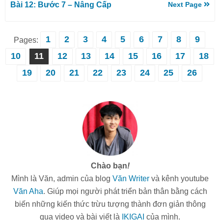
Bài 12: Bước 7 – Nâng Cấp
Next Page
1
2
3
4
5
6
7
8
9
Pages:
10
11
12
13
14
15
16
17
18
19
20
21
22
23
24
25
26
Chào bạn
!
Mình là Văn, admin của blog
Văn Writer
và kênh youtube
Văn Aha
. Giúp mọi người phát triển bản thân bằng cách
biến những kiến thức trừu tượng thành đơn giản thông
qua video và bài viết là
IKIGAI
của mình.