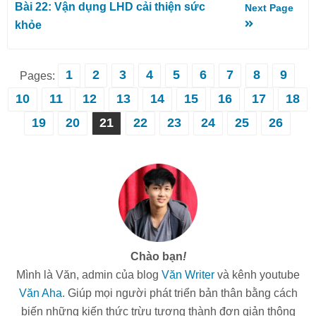
Bài 22: Vận dụng LHD cải thiện sức
Next Page
khỏe
1
2
3
4
5
6
7
8
9
Pages:
10
11
12
13
14
15
16
17
18
19
20
21
22
23
24
25
26
Chào bạn
!
Mình là Văn, admin của blog
Văn Writer
và kênh youtube
Văn Aha
. Giúp mọi người phát triển bản thân bằng cách
biến những kiến thức trừu tượng thành đơn giản thông