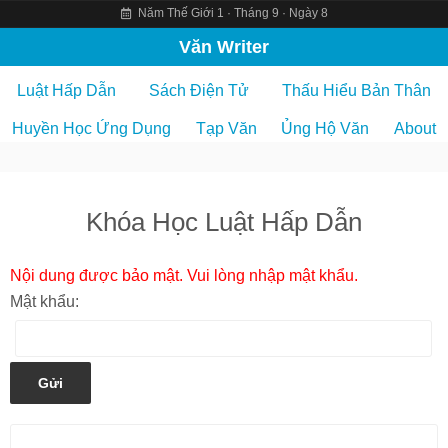
Năm Thế Giới 1 · Tháng 9 · Ngày 8
S
Văn Writer
k
Luật Hấp Dẫn
Sách Điện Tử
Thấu Hiểu Bản Thân
i
p
Huyền Học Ứng Dụng
Tạp Văn
Ủng Hộ Văn
About
t
o
c
Khóa Học Luật Hấp Dẫn
o
n
t
Nội dung được bảo mật. Vui lòng nhập mật khẩu.
e
Mật khẩu:
n
t