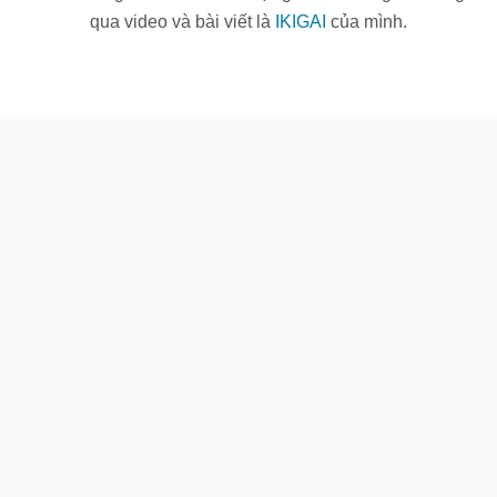
qua video và bài viết là
IKIGAI
của mình.
Luật Hấp Dẫn
Sách Điện Tử
Thấu Hiểu Bản Thân
Huy