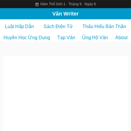
Năm Thế Giới 1 · Tháng 9 · Ngày 8
S
Văn Writer
k
Luật Hấp Dẫn
Sách Điện Tử
Thấu Hiểu Bản Thân
i
p
Huyền Học Ứng Dụng
Tạp Văn
Ủng Hộ Văn
About
t
o
c
o
n
t
e
n
t