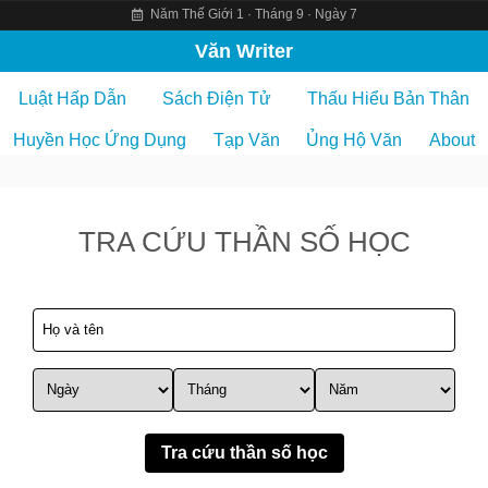
Năm Thế Giới 1 · Tháng 9 · Ngày 7
S
Văn Writer
k
Luật Hấp Dẫn
Sách Điện Tử
Thấu Hiểu Bản Thân
i
p
Huyền Học Ứng Dụng
Tạp Văn
Ủng Hộ Văn
About
t
o
c
TRA CỨU THẦN SỐ HỌC
o
n
t
e
n
t
Tra cứu thần số học