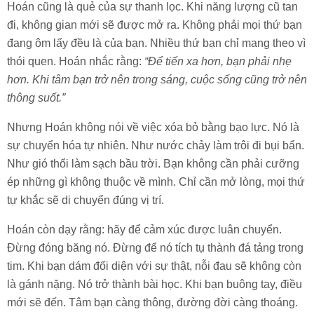
Hoán cũng là quẻ của sự thanh lọc. Khi năng lượng cũ tan
đi, không gian mới sẽ được mở ra. Không phải mọi thứ bạn
đang ôm lấy đều là của bạn. Nhiều thứ bạn chỉ mang theo vì
thói quen. Hoán nhắc rằng:
“Để tiến xa hơn, bạn phải nhẹ
hơn. Khi tâm bạn trở nên trong sáng, cuộc sống cũng trở nên
thông suốt.”
Nhưng Hoán không nói về việc xóa bỏ bằng bạo lực. Nó là
sự chuyển hóa tự nhiên. Như nước chảy làm trôi đi bụi bẩn.
Như gió thổi làm sạch bầu trời. Bạn không cần phải cưỡng
ép những gì không thuộc về mình. Chỉ cần mở lòng, mọi thứ
tự khắc sẽ di chuyển đúng vị trí.
Hoán còn dạy rằng: hãy để cảm xúc được luân chuyển.
Đừng đóng băng nó. Đừng để nó tích tụ thành đá tảng trong
tim. Khi bạn dám đối diện với sự thật, nỗi đau sẽ không còn
là gánh nặng. Nó trở thành bài học. Khi bạn buông tay, điều
mới sẽ đến. Tâm bạn càng thông, đường đời càng thoáng.