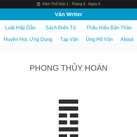
Năm Thế Giới 1 · Tháng 9 · Ngày 8
S
Văn Writer
k
Luật Hấp Dẫn
Sách Điện Tử
Thấu Hiểu Bản Thân
i
p
Huyền Học Ứng Dụng
Tạp Văn
Ủng Hộ Văn
About
t
o
c
PHONG THỦY HOÁN
o
n
t
e
n
t