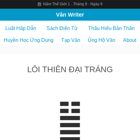
Năm Thế Giới 1 · Tháng 9 · Ngày 9
S
Văn Writer
k
Luật Hấp Dẫn
Sách Điện Tử
Thấu Hiểu Bản Thân
i
p
Huyền Học Ứng Dụng
Tạp Văn
Ủng Hộ Văn
About
t
o
c
LÔI THIÊN ĐẠI TRÁNG
o
n
t
e
n
t