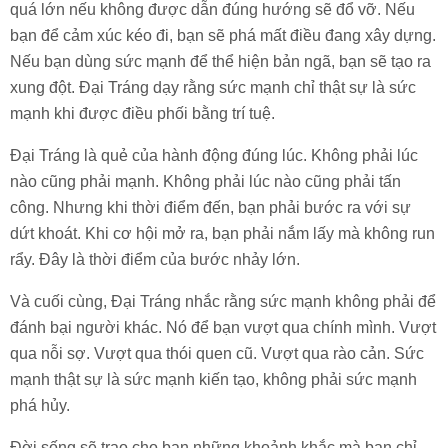
quá lớn nếu không được dẫn đúng hướng sẽ đổ vỡ. Nếu
bạn để cảm xúc kéo đi, bạn sẽ phá mất điều đang xây dựng.
Nếu bạn dùng sức mạnh để thể hiện bản ngã, bạn sẽ tạo ra
xung đột. Đại Tráng dạy rằng sức mạnh chỉ thật sự là sức
mạnh khi được điều phối bằng trí tuệ.
Đại Tráng là quẻ của hành động đúng lúc. Không phải lúc
nào cũng phải mạnh. Không phải lúc nào cũng phải tấn
công. Nhưng khi thời điểm đến, bạn phải bước ra với sự
dứt khoát. Khi cơ hội mở ra, bạn phải nắm lấy mà không run
rẩy. Đây là thời điểm của bước nhảy lớn.
Và cuối cùng, Đại Tráng nhắc rằng sức mạnh không phải để
đánh bại người khác. Nó để bạn vượt qua chính mình. Vượt
qua nỗi sợ. Vượt qua thói quen cũ. Vượt qua rào cản. Sức
mạnh thật sự là sức mạnh kiến tạo, không phải sức mạnh
phá hủy.
Đời sống sẽ trao cho bạn những khoảnh khắc mà bạn chỉ