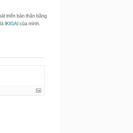
át triển bản thân bằng
 là
IKIGAI
của mình.