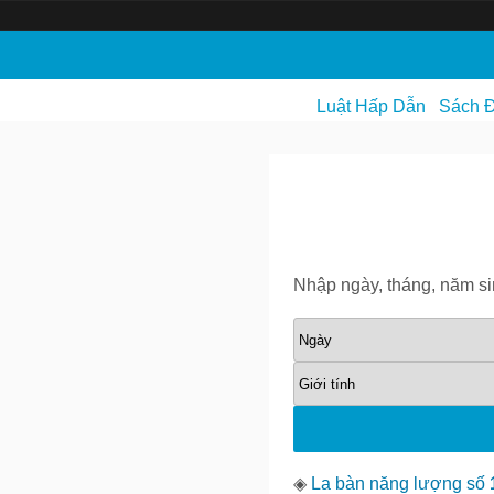
S
k
i
Luật Hấp Dẫn
Sách Đ
p
t
o
c
o
n
Nhập ngày, tháng, năm s
t
e
n
t
◈
La bàn năng lượng số