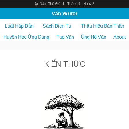
Năm Thế Giới 1 · Tháng 9 · Ngày 8
S
Văn Writer
k
Luật Hấp Dẫn
Sách Điện Tử
Thấu Hiểu Bản Thân
i
p
Huyền Học Ứng Dụng
Tạp Văn
Ủng Hộ Văn
About
t
o
c
KIẾN THỨC
o
n
t
e
n
t