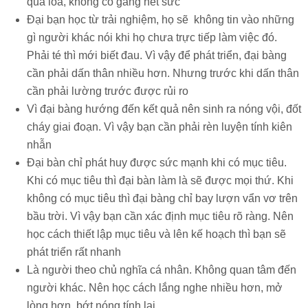
qua loa, không cố gắng hết sức
Đại bạn học từ trải nghiệm, họ sẽ không tin vào những
gì người khác nói khi họ chưa trực tiếp làm việc đó.
Phải té thì mới biết đau. Vì vậy để phát triển, đại bàng
cần phải dấn thân nhiều hơn. Nhưng trước khi dấn thân
cần phải lường trước được rủi ro
Vì đại bàng hướng đến kết quả nên sinh ra nóng vội, đốt
cháy giai đoạn. Vì vậy bạn cần phải rèn luyện tính kiên
nhẫn
Đại bàn chỉ phát huy được sức mạnh khi có mục tiêu.
Khi có mục tiêu thì đại bàn làm là sẽ được mọi thứ. Khi
không có mục tiêu thì đại bàng chỉ bay lượn vẩn vơ trên
bầu trời. Vì vậy bạn cần xác định mục tiêu rõ ràng. Nên
học cách thiết lập mục tiêu và lên kế hoạch thì bạn sẽ
phát triển rất nhanh
Là người theo chủ nghĩa cá nhân. Không quan tâm đến
người khác. Nên học cách lắng nghe nhiều hơn, mở
lòng hơn, bớt nóng tính lại