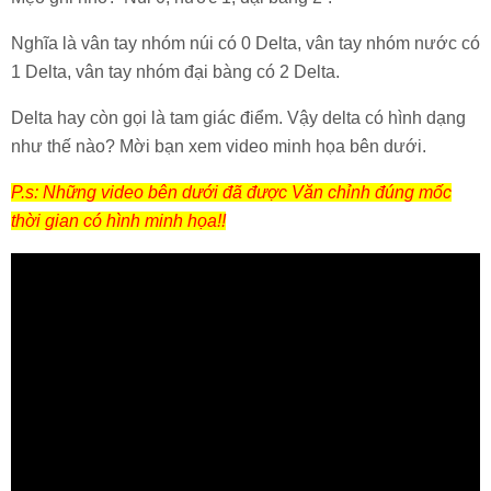
Nghĩa là vân tay nhóm núi có 0 Delta, vân tay nhóm nước có
1 Delta, vân tay nhóm đại bàng có 2 Delta.
Delta hay còn gọi là tam giác điểm. Vậy delta có hình dạng
như thế nào? Mời bạn xem video minh họa bên dưới.
P.s: Những video bên dưới đã được Văn chỉnh đúng mốc
thời gian có hình minh họa!!