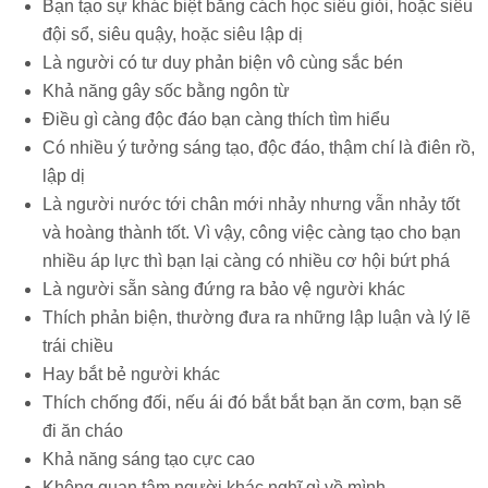
Bạn tạo sự khác biệt bằng cách học siêu giỏi, hoặc siêu
đội sổ, siêu quậy, hoặc siêu lập dị
Là người có tư duy phản biện vô cùng sắc bén
Khả năng gây sốc bằng ngôn từ
Điều gì càng độc đáo bạn càng thích tìm hiểu
Có nhiều ý tưởng sáng tạo, độc đáo, thậm chí là điên rồ,
lập dị
Là người nước tới chân mới nhảy nhưng vẫn nhảy tốt
và hoàng thành tốt. Vì vậy, công việc càng tạo cho bạn
nhiều áp lực thì bạn lại càng có nhiều cơ hội bứt phá
Là người sẵn sàng đứng ra bảo vệ người khác
Thích phản biện, thường đưa ra những lập luận và lý lẽ
trái chiều
Hay bắt bẻ người khác
Thích chống đối, nếu ái đó bắt bắt bạn ăn cơm, bạn sẽ
đi ăn cháo
Khả năng sáng tạo cực cao
Không quan tâm người khác nghĩ gì về mình