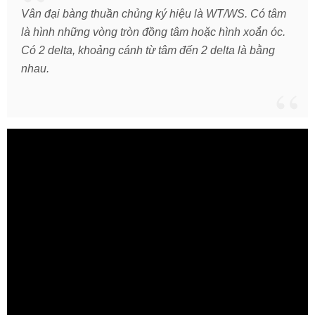
Vân đại bàng thuần chủng ký hiệu là WT/WS. Có tâm
là hình những vòng tròn đồng tâm hoặc hình xoắn óc.
Có 2 delta, khoảng cánh từ tâm đến 2 delta là bằng
nhau.