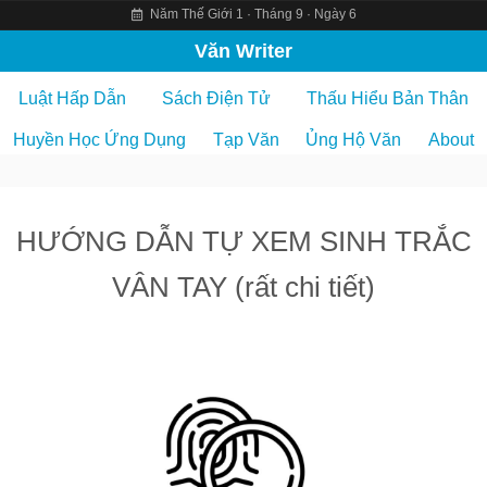
Năm Thế Giới 1 · Tháng 9 · Ngày 6
S
Văn Writer
k
Luật Hấp Dẫn
Sách Điện Tử
Thấu Hiểu Bản Thân
i
p
Huyền Học Ứng Dụng
Tạp Văn
Ủng Hộ Văn
About
t
o
c
HƯỚNG DẪN TỰ XEM SINH TRẮC
o
n
VÂN TAY (rất chi tiết)
t
e
n
t