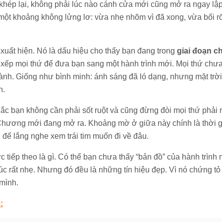
hép lại, không phải lúc nào cánh cửa mới cũng mở ra ngay lậ
 một khoảng không lửng lơ: vừa nhẹ nhõm vì đã xong, vừa bối rối
xuất hiện. Nó là dấu hiệu cho thấy bạn đang trong
giai đoạn c
 xếp mọi thứ để đưa bạn sang một hành trình mới. Mọi thứ chưa
nh. Giống như bình minh: ánh sáng đã ló dạng, nhưng mặt trờ
n.
hắc bạn không cần phải sốt ruột và cũng đừng đòi mọi thứ phải r
Chương mới đang mở ra. Khoảng mờ ở giữa này chính là thời g
 để lắng nghe xem trái tim muốn đi về đâu.
 tiếp theo là gì. Có thể bạn chưa thấy “bản đồ” của hành trình
úc rất nhẹ. Nhưng đó đều là những tín hiệu đẹp. Vì nó chứng t
mình.
: