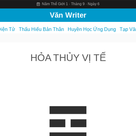
Năm Thế Giới 1 · Tháng 9 · Ngày 6
Văn Writer
iện Tử
Thấu Hiểu Bản Thân
Huyền Học Ứng Dụng
Tạp Vă
HỎA THỦY VỊ TẾ