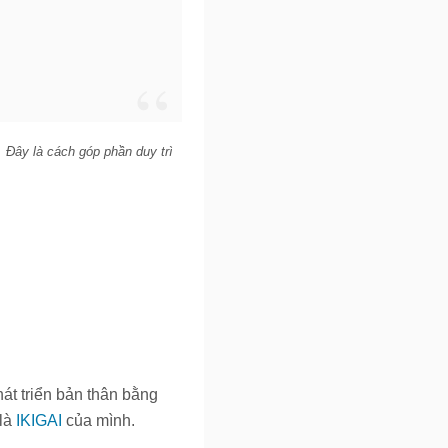
. Đây là cách góp phần duy trì
át triển bản thân bằng
 là
IKIGAI
của mình.