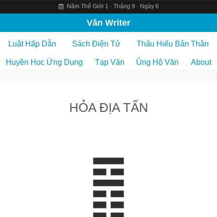
Năm Thế Giới 1 · Tháng 9 · Ngày 6
S
Văn Writer
k
Luật Hấp Dẫn
Sách Điện Tử
Thấu Hiểu Bản Thân
i
p
Huyền Học Ứng Dụng
Tạp Văn
Ủng Hộ Văn
About
t
o
c
HỎA ĐỊA TẤN
o
n
t
e
n
t