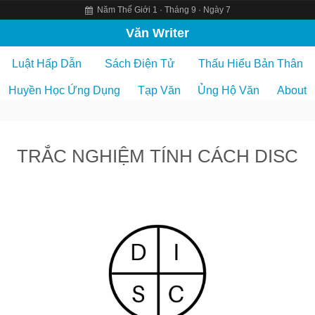
Năm Thế Giới 1 · Tháng 9 · Ngày 7
S
Văn Writer
k
Luật Hấp Dẫn
Sách Điện Tử
Thấu Hiểu Bản Thân
i
p
Huyền Học Ứng Dụng
Tạp Văn
Ủng Hộ Văn
About
t
o
c
TRẮC NGHIỆM TÍNH CÁCH DISC
o
n
t
e
n
t