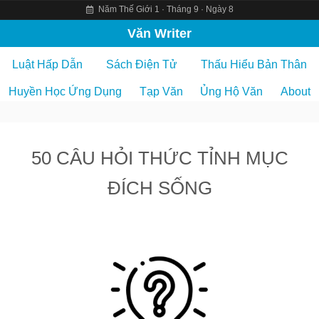
Năm Thế Giới 1 · Tháng 9 · Ngày 8
S
Văn Writer
k
Luật Hấp Dẫn
Sách Điện Tử
Thấu Hiểu Bản Thân
i
p
Huyền Học Ứng Dụng
Tạp Văn
Ủng Hộ Văn
About
t
o
c
50 CÂU HỎI THỨC TỈNH MỤC
o
n
ĐÍCH SỐNG
t
e
n
t